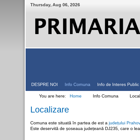
Thursday
,
Aug
06
,
2026
DESPRE NOI
Info Comuna
Info de Interes Public
You are here:
Home
Info Comuna
Local
Localizare
Comuna este situată în partea de est a
județului Praho
Este deservită de șoseaua județeană DJ235, care o le