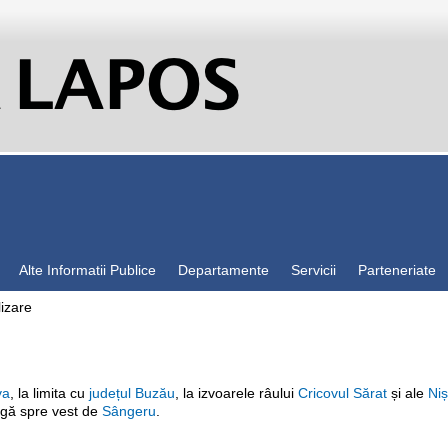
Alte Informatii Publice
Departamente
Servicii
Parteneriate
izare
va
, la limita cu
județul Buzău
, la izvoarele râului
Cricovul Sărat
și ale
Niș
agă spre vest de
Sângeru
.