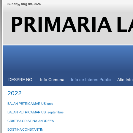
Sunday
,
Aug
09
,
2026
DESPRE NOI
Info Comuna
Info de Interes Public
Alte Inf
2022
BALAN PETRICA MARIUS iunie
BALAN PETRICA MARIUS. septembrie
CRISTEA CRISTINA-ANDREEA
BOSTINA CONSTANTIN