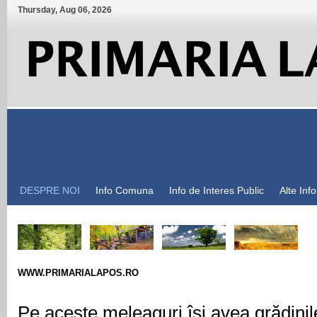
Thursday
,
Aug
06
,
2026
DESPRE NOI
Info Comuna
Info de Interes Public
Alte Inf
WWW.PRIMARIALAPOS.RO
Pe aceste meleaguri își avea grădinile