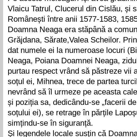
Vlaicu Tatrul, Clucerul din Cislău, și 
Românești între anii 1577-1583, 158
Doamna Neaga era stăpână a comunel
Grăjdana, Sărate,Valea Scheilor. Pri
dat numele ei la numeroase locuri (
Neaga, Poiana Doamnei Neaga, zidul
purtau respect vrând să păstreze vii 
soțul ei, Mihnea, trece de partea tur
nevrând să îl urmeze pe aceasta cale, 
și poziția sa, dedicându-se „facerii d
soțului ei), se retrage în părțile Lap
simțindu-se în siguranță.
Și legendele locale susțin că Doamna 