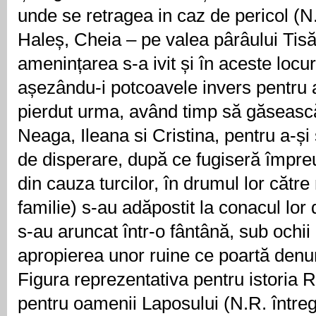
unde se retragea in caz de pericol (N.R
Haleș, Cheia – pe valea pârâului Tis
amenințarea s-a ivit și în aceste locur
așezându-i potcoavele invers pentru a-i
pierdut urma, având timp să găsească
Neaga, Ileana si Cristina, pentru a-ș
de disperare, după ce fugiseră împ
din cauza turcilor, în drumul lor către
familie) s-au adăpostit la conacul lor 
s-au aruncat într-o fântână, sub ochii
apropierea unor ruine ce poartă den
Figura reprezentativa pentru istoria 
pentru oamenii Laposului (N.R. într