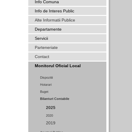
Info Comuna
Info de Interes Public
Alte Informatii Publice
Departamente
Servicii
Parteneriate
Contact
Monitorul Oficial Local
Dispozitii
Hotarari
Buget
Bilanturi Contabile
2025
2020
2019