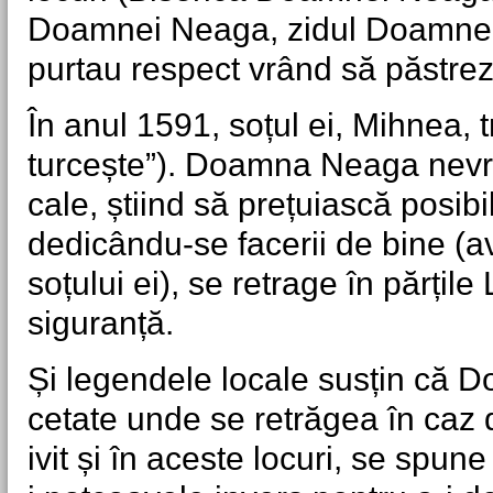
Doamnei Neaga, zidul Doamnei 
purtau respect vrând să păstrez
În anul 1591, soțul ei, Mihnea, t
turcește”). Doamna Neaga nevr
cale, știind să prețuiască posibili
dedicându-se facerii de bine (a
soțului ei), se retrage în părțile
siguranță.
Și legendele locale susțin că D
cetate unde se retrăgea în caz
ivit și în aceste locuri, se spun