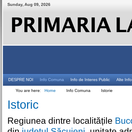
Sunday
,
Aug
09
,
2026
DESPRE NOI
Info Comuna
Info de Interes Public
Alte Inf
You are here:
Home
Info Comuna
Istorie
Istoric
Regiunea dintre localitățile
Buc
din
județul Săcuieni
, unitate ad