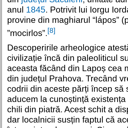
anul
1845
. Potrivit lui Iorgu I
provine din maghiarul “lápos” 
[8]
”mocirlos”.
Descoperirile arheologice ates
civilizație încă din paleoliticul
aceasta făcând din Lapoș cea
din județul Prahova. Trecând vre
codrii din aceste părți încep să 
aducem la cunoștință existența 
chili din piatră. Acest schit a 
dar localnicii susțin faptul că a