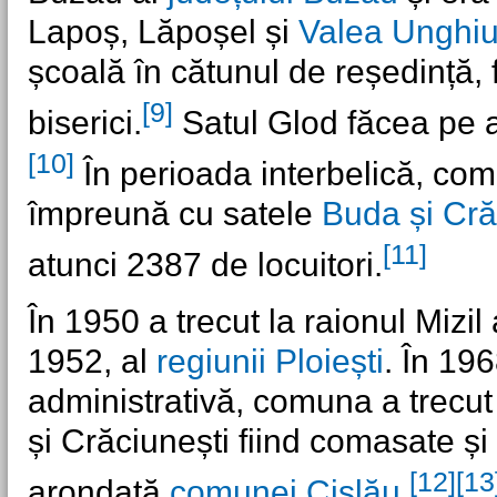
Lapoș, Lăpoșel și
Valea Unghiu
școală în cătunul de reședință, f
[9]
biserici.
Satul Glod făcea pe a
[10]
În perioada interbelică, com
împreună cu satele
Buda și Cră
[11]
atunci 2387 de locuitori.
În 1950 a trecut la raionul Mizil
1952, al
regiunii Ploiești
. În 19
administrativă, comuna a trecut
și Crăciunești fiind comasate și 
[12]
[13
arondată
comunei Cislău
.