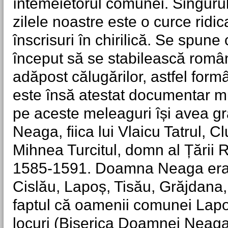
întemeietorul comunei. Singurul
zilele noastre este o curce ridic
înscrisuri în chirilică. Se spune 
început să se stabilească român
adăpost călugărilor, astfel for
este însă atestat documentar mu
pe aceste meleaguri își avea gr
Neaga, fiica lui Vlaicu Tatrul, Cl
Mihnea Turcitul, domn al Țării 
1585-1591. Doamna Neaga era
Cislău, Lapoș, Tisău, Grăjdana,
faptul că oamenii comunei Lap
locuri (Biserica Doamnei Neag