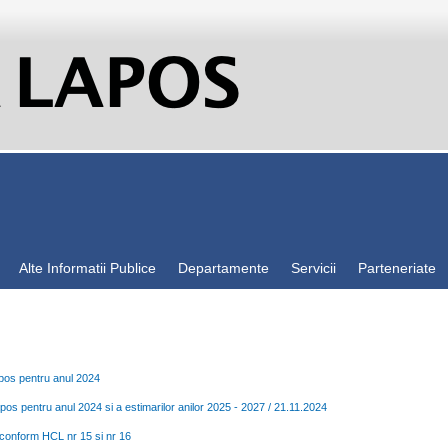
Alte Informatii Publice
Departamente
Servicii
Parteneriate
Lapos pentru anul 2024
Lapos pentru anul 2024 si a estimarilor anilor 2025 - 2027 / 21.11.2024
4 conform HCL nr 15 si nr 16