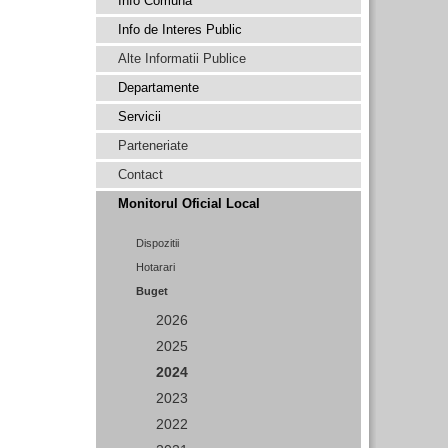
Info Comuna
Info de Interes Public
Alte Informatii Publice
Departamente
Servicii
Parteneriate
Contact
Monitorul Oficial Local
Dispozitii
Hotarari
Buget
2026
2025
2024
2023
2022