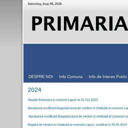
Saturday
,
Aug
08
,
2026
DESPRE NOI
Info Comuna
Info de Interes Public
2024
Situatia financiara a comunei Lapos la 31.012.2024
Aprobarea rectificarii bugetului local de venituri si cheltuieli al comunei 
Aprobarea rectificarii Bugetului local de venturi si cheltuieli al comunei 
Bugetul de venituri si cheltuieli al comunei Lapos, rectificat in 29.05.202