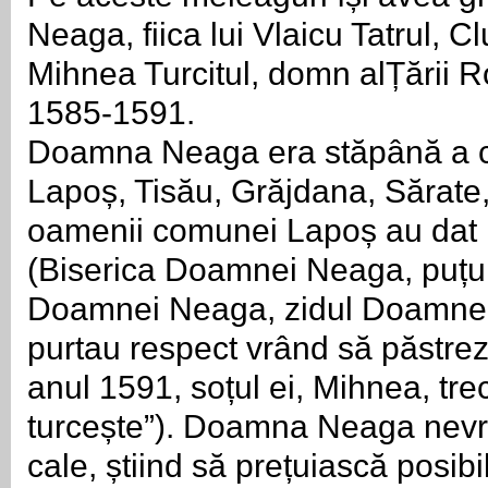
Neaga, fiica lui Vlaicu Tatrul, Cl
Mihnea Turcitul, domn alȚării R
1585-1591.
Doamna Neaga era stăpână a c
Lapoș, Tisău, Grăjdana, Sărate,
oamenii comunei Lapoș au dat 
(Biserica Doamnei Neaga, puț
Doamnei Neaga, zidul Doamnei 
purtau respect vrând să păstreze
anul 1591, soțul ei, Mihnea, trec
turcește”). Doamna Neaga nevr
cale, știind să prețuiască posibili