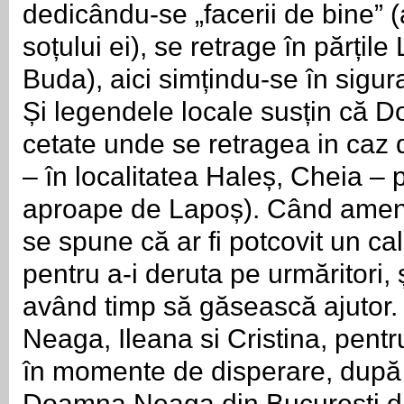
dedicându-se „facerii de bine” 
soțului ei), se retrage în părțil
Buda), aici simțindu-se în sigur
Și legendele locale susțin că D
cetate unde se retragea in caz d
– în localitatea Haleș, Cheia – 
aproape de Lapoș). Când ameninț
se spune că ar fi potcovit un c
pentru a-i deruta pe urmăritori, ș
având timp să găsească ajutor.
Neaga, Ileana si Cristina, pentr
în momente de disperare, după
Doamna Neaga din București din 