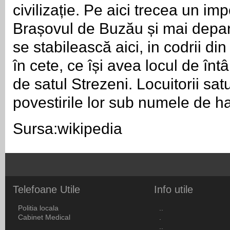
civilizație. Pe aici trecea un i
Brașovul de Buzău și mai depart
se stabilească aici, in codrii din
în cete, ce își avea locul de întâ
de satul Strezeni. Locuitorii sa
povestirile lor sub numele de ha
Sursa:wikipedia
Telefoane
Utile
Info
utile
Politia locala
..
Cabinet Medical
.
..