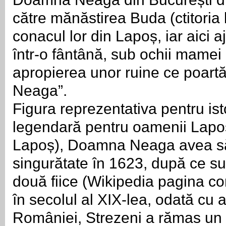
către mănăstirea Buda (ctitoria l
conacul lor din Lapoș, iar aici 
într-o fântână, sub ochii mamei l
apropierea unor ruine ce poar
Neaga”.
Figura reprezentativa pentru is
legendară pentru oamenii Laposu
Lapoș), Doamna Neaga avea să 
singurătate în 1623, după ce su
două fiice (Wikipedia pagina co
în secolul al XIX-lea, odată cu ap
României, Strezeni a rămas un l