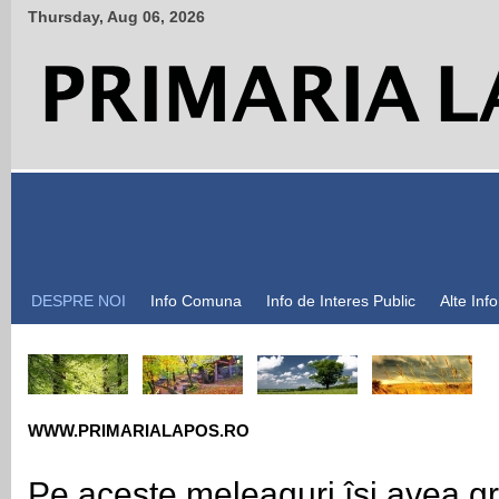
Thursday
,
Aug
06
,
2026
DESPRE NOI
Info Comuna
Info de Interes Public
Alte Inf
WWW.PRIMARIALAPOS.RO
Pe aceste meleaguri își avea gr